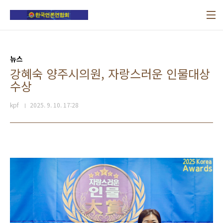
본문 바로가기
뉴스
강혜숙 양주시의원, 자랑스러운 인물대상
수상
kpf
2025. 9. 10. 17:28