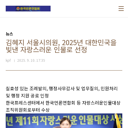
본문 바로가기
뉴스
김혜지 서울시의원, 2025년 대한민국을
빛낸 자랑스러운 인물로 선정
kpf
2025. 9. 10. 17:35
실효성 있는 조례발의, 행정사무감사 및 업무질의, 민원처리
및 행정 지원 공로 인정
한국프레스센터에서 한국언론연합회 등 자랑스러운인물대상
조직위원회로부터 수상