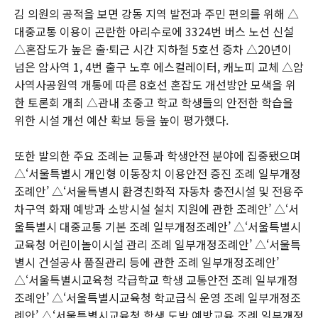
김 의원의 공적을 보면 강동 지역 발전과 주민 편의를 위해 △
대중교통 이용이 곤란한 아리수로에 3324번 버스 노선 신설
△혼잡도가 높은 출·퇴근 시간 지하철 5호선 증차 △20년이
넘은 암사역 1, 4번 출구 노후 에스컬레이터, 캐노피 교체 △암
사역사공원역 개통에 따른 8호선 혼잡도 개선방안 모색을 위
한 토론회 개최 △관내 초중고 학교 학생들의 안전한 학습을
위한 시설 개선 예산 확보 등을 높이 평가했다.
또한 발의한 주요 조례는 교통과 학생안전 분야에 집중됐으며
△‘서울특별시 개인형 이동장치 이용안전 증진 조례 일부개정
조례안’ △‘서울특별시 환경친화적 자동차 충전시설 및 전용주
차구역 화재 예방과 소방시설 설치 지원에 관한 조례안’ △‘서
울특별시 대중교통 기본 조례 일부개정조례안’ △‘서울특별시
교육청 어린이놀이시설 관리 조례 일부개정조례안’ △‘서울특
별시 건설공사 품질관리 등에 관한 조례 일부개정조례안’
△‘서울특별시교육청 각급학교 학생 교통안전 조례 일부개정
조례안’ △‘서울특별시교육청 학교급식 운영 조례 일부개정조
례안’ △‘서울특별시교육청 학생 도박 예방교육 조례 일부개정