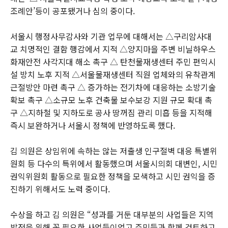
조례안’등이 공포됐거나 심의 중이다.
서울시 행정사무감사와 기관 업무에 대해서는 △구리암사대
교 치명적인 결함 행감에서 지적 △양지마을 주변 비닐하우스
화재안전 사각지대 해소 촉구 △ 탄천물재생센터 주민 편익시
설 방치 노후 지적 △서울물재생센터 직원 업체와의 유착관계
근절방안 마련 촉구 △ 증가하는 전기차에 대응하는 소방기술
확보 촉구 △소규모 노후 건축물 보수보강 지원 규모 확대 촉
구 △지하철 및 지하도로 공사 땅꺼짐 관리 미흡 등을 지적해
즉시 보완하거나 서울시 정책에 반영하도록 했다.
김 의원은 상임위에 속하는 않는 저출생 인구절벽 대응 특별위
원회 등 다수의 특위에서 활동했으며 서울시의회 대변인, 시민
권익위원회 활동으로 필요한 정책을 모색하고 시민 권익을 증
진하기 위해서도 노력 중이다.
수상을 하고 김 의원은 “성과를 거둔 대부분의 사업들은 지역
발전을 위해 꼭 필요한 사업들이었고 주민들과 함께 검토하고