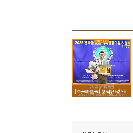
[위클리오늘] 오석규 경기도의원, ‘2025 한국을 빛낸 사회발전 대상’ 수상