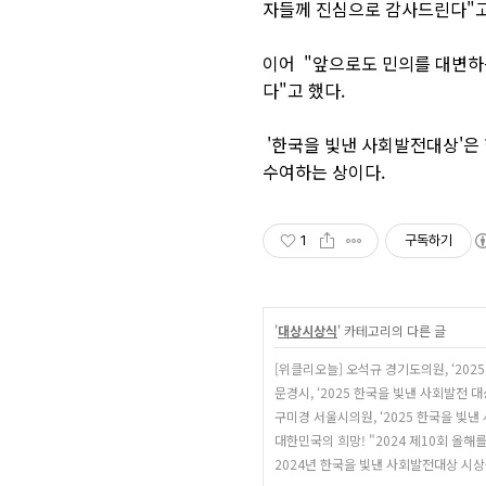
자들께 진심으로 감사드린다"고
이어 "앞으로도 민의를 대변하
다"고 했다.
'한국을 빛낸 사회발전대상'은
수여하는 상이다.
1
구독하기
'
대상시상식
' 카테고리의 다른 글
[위클리오늘] 오석규 경기도의원, ‘202
문경시, ‘2025 한국을 빛낸 사회발전 
구미경 서울시의원, ‘2025 한국을 빛낸
대한민국의 희망! "2024 제10회 올해
2024년 한국을 빛낸 사회발전대상 시상