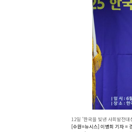
12일 '한국을 빛낸 사회발전대
[수원=뉴시스] 이병희 기자 =