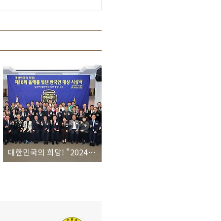
대한민국의 희망! "2024 제10회 올해를 빛낸 한국인 대상 시상식 성료"