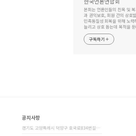
한국언론연합회
본회는 언론인들의 친목 및 
과 권익보호, 회원 간의 상호
민족동질성 회복을 위해 노력하
늘리고 상호 돕는데 목적을 둔
구독하기
공지사항
경기도 고양특례시 덕양구 호국로834번길8 ⋯